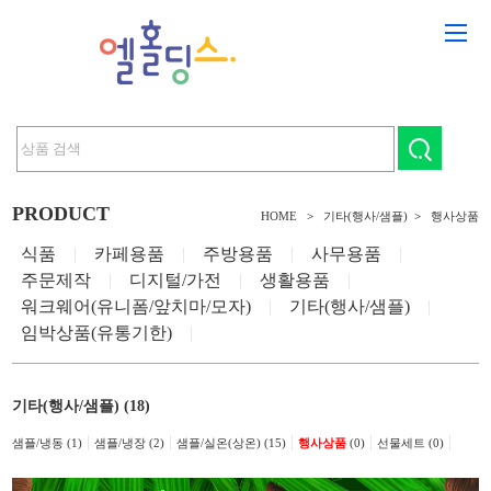
PRODUCT
HOME
>
기타(행사/샘플)
>
행사상품
식품
|
카페용품
|
주방용품
|
사무용품
|
주문제작
|
디지털/가전
|
생활용품
|
워크웨어(유니폼/앞치마/모자)
|
기타(행사/샘플)
|
임박상품(유통기한)
|
기타(행사/샘플) (18)
|
|
|
|
|
샘플/냉동 (1)
샘플/냉장 (2)
샘플/실온(상온) (15)
행사상품
(0)
선물세트 (0)