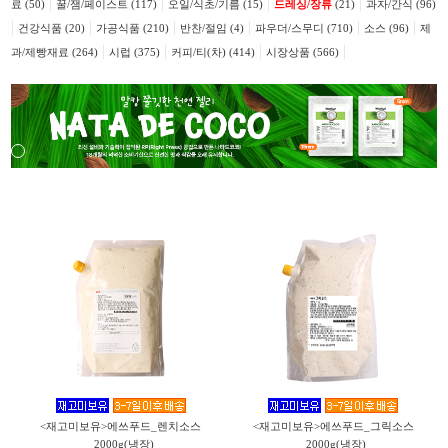
|
|
|
|
료 (50)
꿀/잼/페이스트 (117)
오일/식초/기름 (15)
드레싱/장류
(21)
과자/간식 (96)
|
|
|
|
|
|
건강식품 (20)
가공식품 (210)
반찬/절임 (4)
파우더/스무디 (710)
소스 (96)
제
|
|
|
|
과/제빵재료 (264)
시럽 (375)
커피/티(차) (414)
시장상품 (566)
<재고미보유>에쓰푸드_렌치소스
<재고미보유>에쓰푸드_그릭소스
_2000g(냉장)
_2000g(냉장)