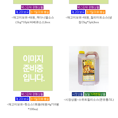
<재고미보유>태원_잭다니엘소스
<재고미보유>태원_칠리미트소스(냉
(1kg*10pk/바베큐소스)box
장/2kg*5pk)box
<시장상품>스위트칠리소스(몬유통/5L)
<재고미보유>핫소스1회용(태원/4g*10봉
*100ea)