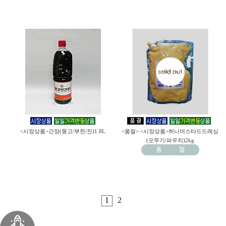
<시장상품>간장(몽고/부천/진)1.8L
<품절> <시장상품>허니머스타드드레싱
(오뚜기/파우치)2kg
1
2