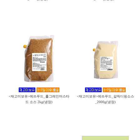
<재고미보유>에쓰푸드_홀그레인머스타
<재고미보유>에쓰푸드_갈릭디핑소스
드 소스 2kg(냉장)
_2000g(냉장)