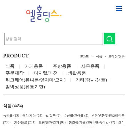
PRODUCT
HOME
>
식품
>
드레싱/장류
식품
|
카페용품
|
주방용품
|
사무용품
|
주문제작
|
디지털/가전
|
생활용품
|
워크웨어(유니폼/앞치마/모자)
|
기타(행사/샘플)
|
임박상품(유통기한)
|
식품 (4454)
|
|
|
|
농산물 (15)
축산/계란 (69)
쌀/잡곡 (3)
수산물/건어물 (5)
냉장/냉동/간편조리식품
|
|
|
|
|
(738)
생수/음료 (234)
토핑/견과/건과 (82)
통조림/피클 (29)
면/즉석밥 (27)
조미