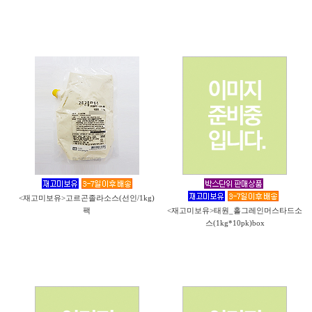
<재고미보유>고르곤졸라소스(선인/1kg)
팩
<재고미보유>태원_홀그레인머스타드소
스(1kg*10pk)box