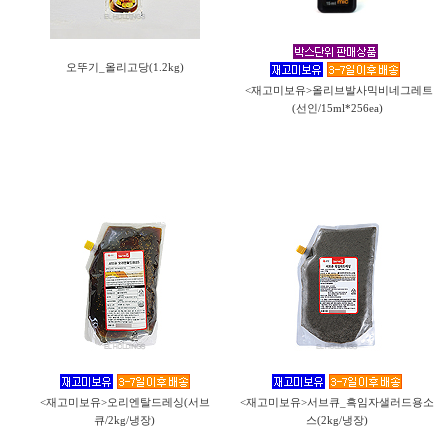
오뚜기_올리고당(1.2kg)
<재고미보유>올리브발사믹비네그레트
(선인/15ml*256ea)
<재고미보유>오리엔탈드레싱(서브
<재고미보유>서브큐_흑임자샐러드용소
큐/2kg/냉장)
스(2kg/냉장)