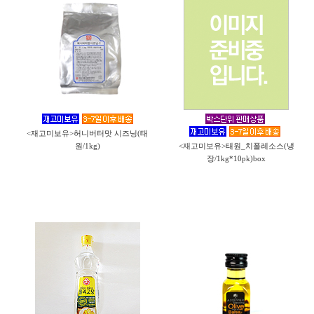
<재고미보유>허니버터맛 시즈닝(태
원/1kg)
<재고미보유>태원_치폴레소스(냉
장/1kg*10pk)box