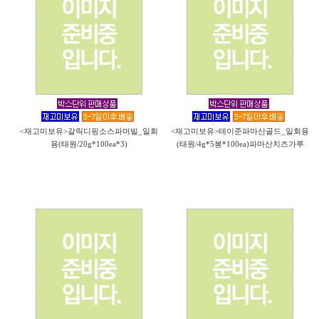
<재고미보유>갈릭디핑소스파머빌_일회
<재고미보유>테이준파마산골드_일회용
용(태원/20g*100ea*3)
(태원/4g*5봉*100ea)파마산치즈가루