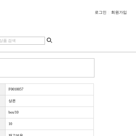
로그인
|
회원가입
F0010057
상온
box/10
10
재고보유