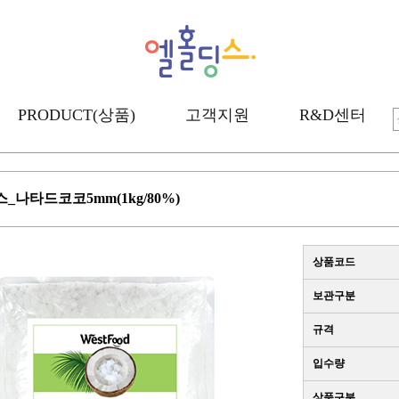
PRODUCT(상품)
고객지원
R&D센터
_나타드코코5mm(1kg/80%)
상품코드
보관구분
규격
입수량
상품구분