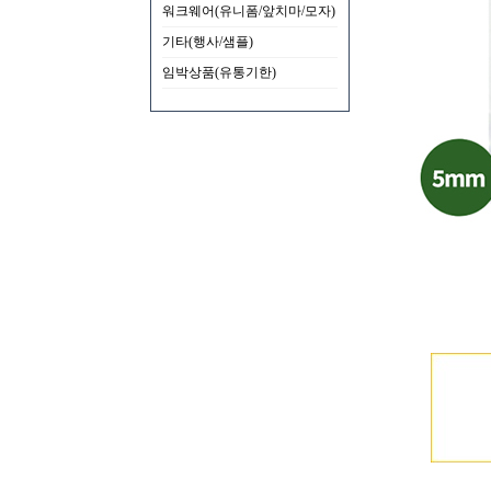
워크웨어(유니폼/앞치마/모자)
기타(행사/샘플)
임박상품(유통기한)