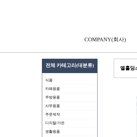
COMPANY(회사)
전체 카테고리(대분류)
엘홀딩스
식품
카페용품
주방용품
사무용품
주문제작
디지털/가전
생활용품