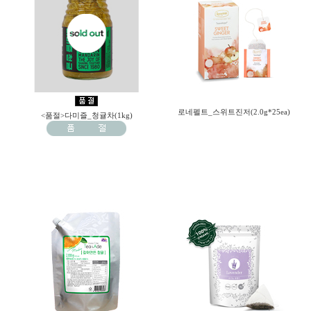
로네펠트_스위트진저(2.0g*25ea)
<품절>다미즐_청귤차(1kg)