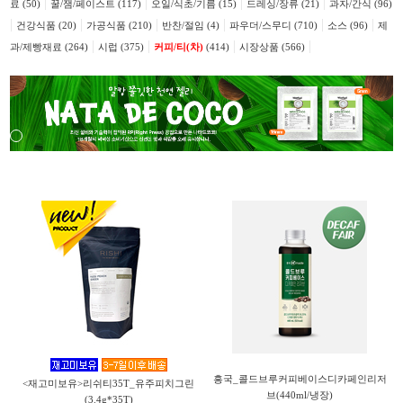
|
|
|
|
료 (50)
꿀/잼/페이스트 (117)
오일/식초/기름 (15)
드레싱/장류 (21)
과자/간식 (96)
|
|
|
|
|
|
건강식품 (20)
가공식품 (210)
반찬/절임 (4)
파우더/스무디 (710)
소스 (96)
제
|
|
|
|
과/제빵재료 (264)
시럽 (375)
커피/티(차)
(414)
시장상품 (566)
흥국_콜드브루커피베이스디카페인리저
<재고미보유>리쉬티35T_유주피치그린
브(440ml/냉장)
(3.4g*35T)