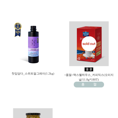
찻잎담다_스위트얼그레이(1.2kg)
<품절>맥스웰하우스_커피믹스(오리지
널/11.8g*180T)