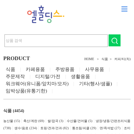
PRODUCT
HOME
>
식품
>
커피/티(차)
식품
|
카페용품
|
주방용품
|
사무용품
|
주문제작
|
디지털/가전
|
생활용품
|
워크웨어(유니폼/앞치마/모자)
|
기타(행사/샘플)
|
임박상품(유통기한)
|
식품 (4454)
|
|
|
|
농산물 (15)
축산/계란 (69)
쌀/잡곡 (3)
수산물/건어물 (5)
냉장/냉동/간편조리식품
|
|
|
|
|
(738)
생수/음료 (234)
토핑/견과/건과 (82)
통조림/피클 (29)
면/즉석밥 (27)
조미