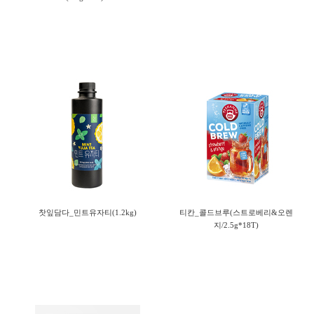
찻잎담다_민트유자티(1.2kg)
티칸_콜드브루(스트로베리&오렌
지/2.5g*18T)