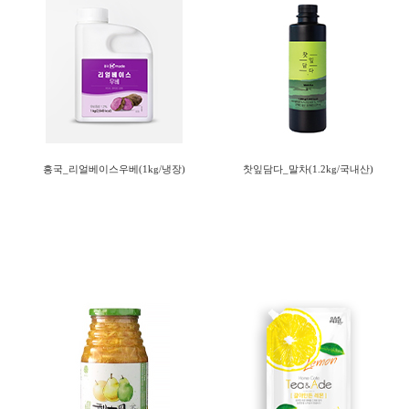
흥국_리얼베이스우베(1kg/냉장)
찻잎담다_말차(1.2kg/국내산)