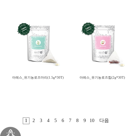
아레스_유기농로즈마리(1.5g*30T)
아레스_유기농로즈힙(2g*30T)
1
2
3
4
5
6
7
8
9
10
다음