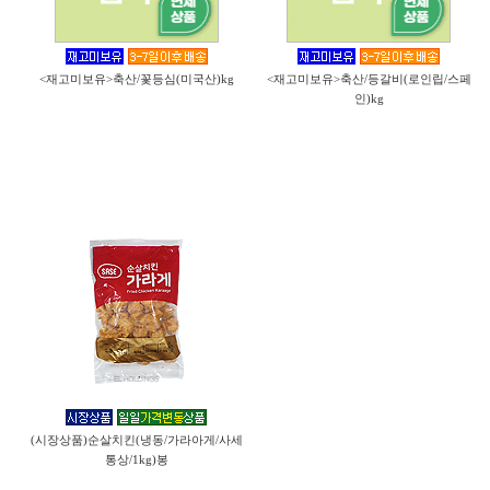
<재고미보유>축산/꽃등심(미국산)kg
<재고미보유>축산/등갈비(로인립/스페
인)kg
(시장상품)순살치킨(냉동/가라아게/사세
통상/1kg)봉