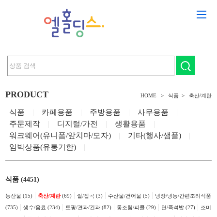
PRODUCT
HOME
>
식품
>
축산/계란
식품
|
카페용품
|
주방용품
|
사무용품
|
주문제작
|
디지털/가전
|
생활용품
|
워크웨어(유니폼/앞치마/모자)
|
기타(행사/샘플)
|
임박상품(유통기한)
|
식품 (4451)
|
|
|
|
농산물 (15)
축산/계란
(69)
쌀/잡곡 (3)
수산물/건어물 (5)
냉장/냉동/간편조리식품
|
|
|
|
|
(735)
생수/음료 (234)
토핑/견과/건과 (82)
통조림/피클 (29)
면/즉석밥 (27)
조미