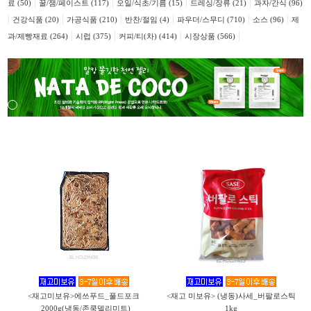
|
|
|
|
료 (50)
꿀/잼/페이스트 (117)
오일/식초/기름 (15)
드레싱/장류 (21)
과자/간식 (96)
|
|
|
|
|
|
건강식품 (20)
가공식품 (210)
반찬/절임 (4)
파우더/스무디 (710)
소스 (96)
제
|
|
|
|
과/제빵재료 (264)
시럽 (375)
커피/티(차) (414)
시장상품 (566)
<재고미보유>에쓰푸드_풀드포크
<재고 미보유> (냉동)사세_버팔로스틱
_2000g(냉동/존쿡델리미트)
1kg