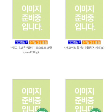
<재고미보유>델리미트스모크브랏
<재고미보유>핫미들윙(사세/1kg)
(sfood/800g)