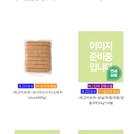
<재고미보유>크나커소시지/소세지
(sfood/600g)
<재고미보유>닭날개(윙/하림/냉
동/IFF)1kg*10봉