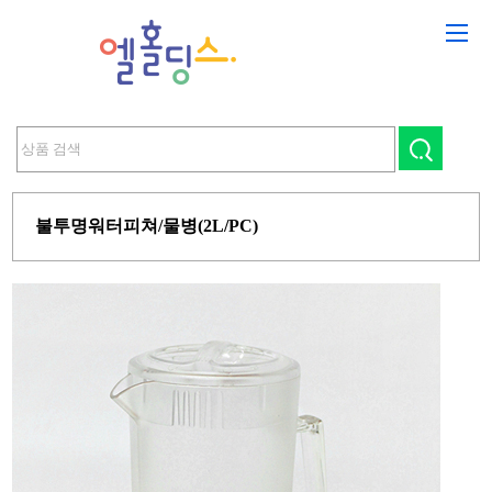
불투명워터피쳐/물병(2L/PC)