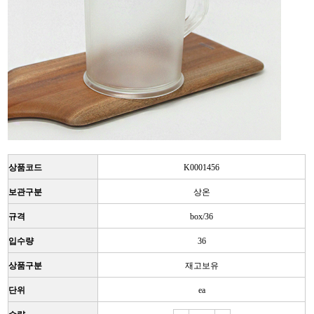
상품코드
K0001456
보관구분
상온
규격
box/36
입수량
36
상품구분
재고보유
단위
ea