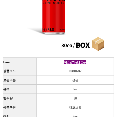
Issue
상품코드
F0010702
보관구분
상온
규격
box
입수량
30
상품구분
재고보유
단위
box