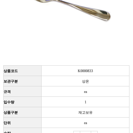
상품코드
K0000833
보관구분
상온
규격
ea
입수량
1
상품구분
재고보유
단위
ea