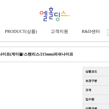
PRODUCT(상품)
고객지원
R&D센터
이프(게이블/스텐리스/215mm)피쉬나이프
상품코드
보관구분
규격
입수량
상품구분