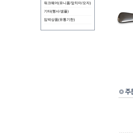
워크웨어(유니폼/앞치마/모자)
기타(행사/샘플)
임박상품(유통기한)