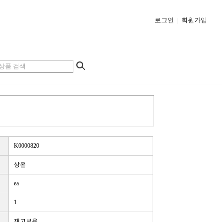
로그인
|
회원가입
K0000820
상온
ea
1
재고보유