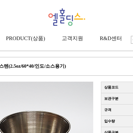
PRODUCT(상품)
고객지원
R&D센터
텐(2.5oz/60*40/인도/소스용기)
상품코드
보관구분
규격
입수량
상품구분