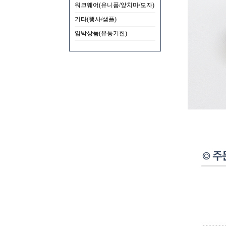
워크웨어(유니폼/앞치마/모자)
기타(행사/샘플)
임박상품(유통기한)