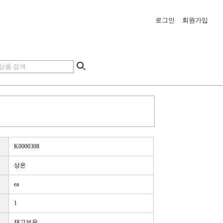
로그인
|
회원가입
K0000308
상온
ea
1
재고보유