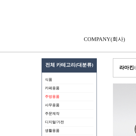
COMPANY(회사)
전체 카테고리(대분류)
라마킨/스
식품
카페용품
주방용품
사무용품
주문제작
디지털/가전
생활용품