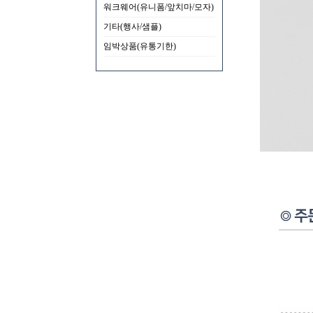
워크웨어(유니폼/앞치마/모자)
기타(행사/샘플)
임박상품(유통기한)