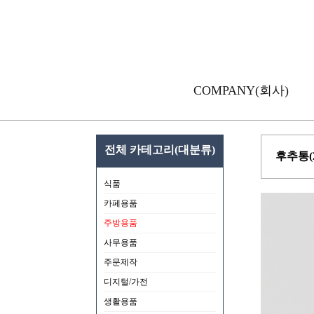
COMPANY(회사)
전체 카테고리(대분류)
후추통(2
식품
카페용품
주방용품
사무용품
주문제작
디지털/가전
생활용품