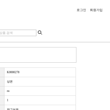
로그인
|
회원가입
K0000278
상온
ea
1
재고보유