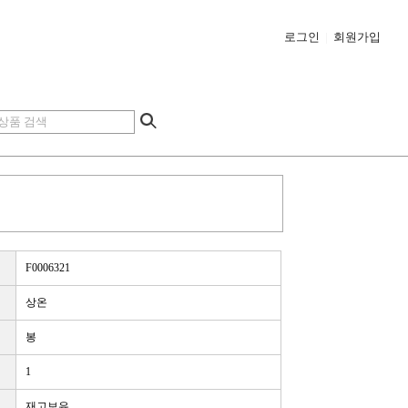
로그인
|
회원가입
F0006321
상온
봉
1
재고보유