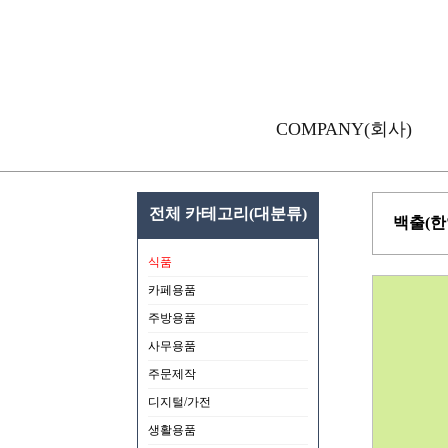
COMPANY(회사)
전체 카테고리(대분류)
백출(한
식품
카페용품
주방용품
사무용품
주문제작
디지털/가전
생활용품