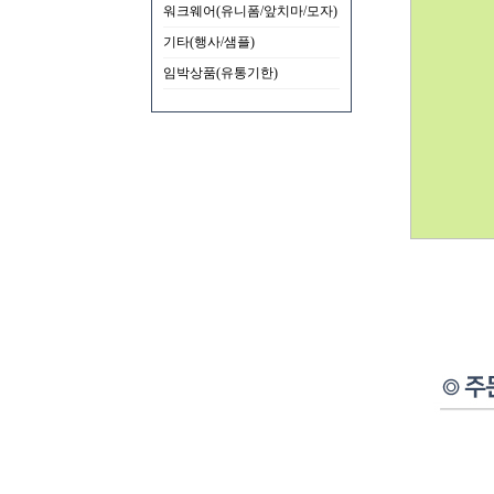
워크웨어(유니폼/앞치마/모자)
기타(행사/샘플)
임박상품(유통기한)