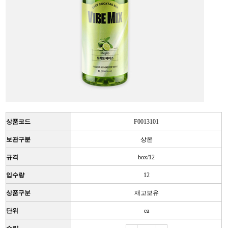
상품코드
F0013101
보관구분
상온
규격
box/12
입수량
12
상품구분
재고보유
단위
ea