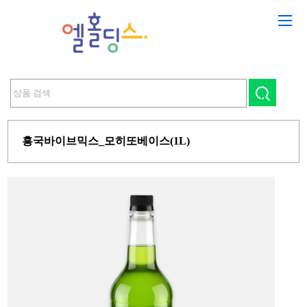
흥국바이브믹스_모히또베이스(1L)