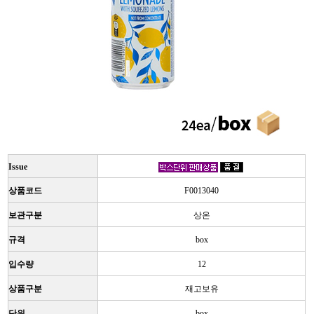
Issue
상품코드
F0013040
보관구분
상온
규격
box
입수량
12
상품구분
재고보유
단위
box