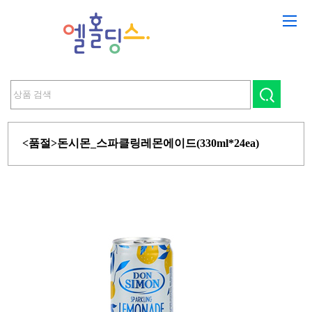
<품절>돈시몬_스파클링레몬에이드(330ml*24ea)