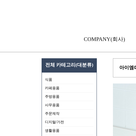
COMPANY(회사)
전체 카테고리(대분류)
아이엠에
식품
카페용품
주방용품
사무용품
주문제작
디지털/가전
생활용품