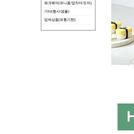
워크웨어(유니폼/앞치마/모자)
기타(행사/샘플)
임박상품(유통기한)