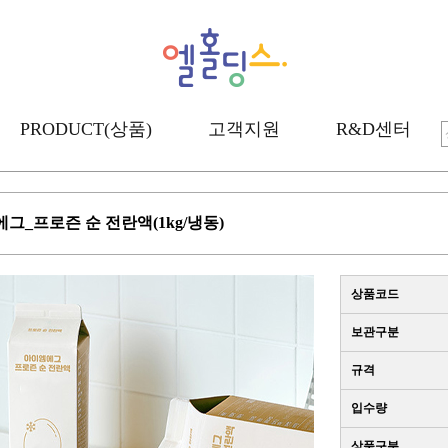
PRODUCT(상품)
고객지원
R&D센터
그_프로즌 순 전란액(1kg/냉동)
상품코드
보관구분
규격
입수량
상품구분