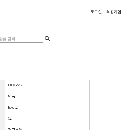
로그인
|
회원가입
F0012549
냉동
box/12
12
재고보유