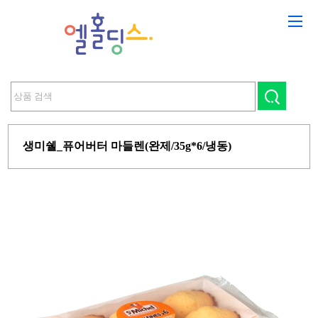
생미쉘_퓨어버터 마들렌(완제/35g*6/냉동)