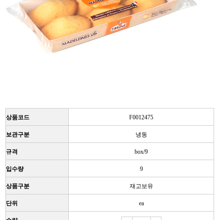
상품코드
F0012475
보관구분
냉동
규격
box/9
입수량
9
상품구분
재고보유
단위
ea