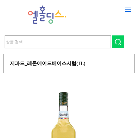
지파드_레몬에이드베이스시럽(1L)