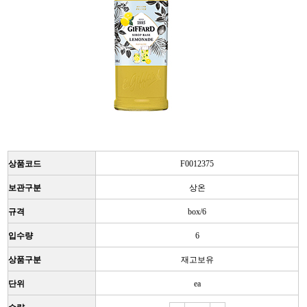
상품코드
F0012375
보관구분
상온
규격
box/6
입수량
6
상품구분
재고보유
단위
ea