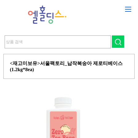
<재고미보유>서울팩토리_납작복숭아 제로티베이스
(1.2kg*8ea)