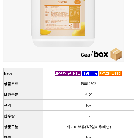
Issue
상품코드
F0012302
보관구분
상온
규격
box
입수량
6
상품구분
재고미보유(3-7일이후배송)
단위
box