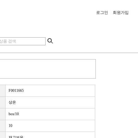
로그인
|
회원가입
F0011665
상온
box/10
10
재고보유