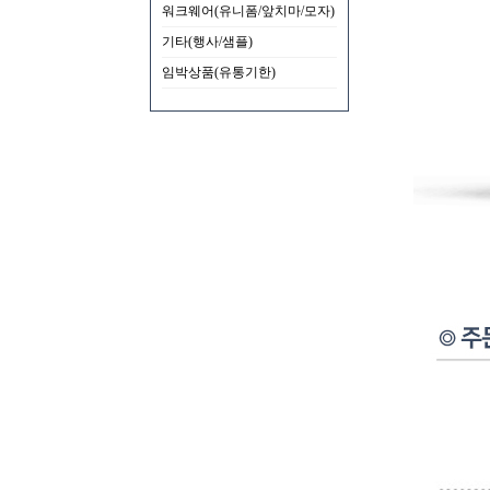
워크웨어(유니폼/앞치마/모자)
기타(행사/샘플)
임박상품(유통기한)