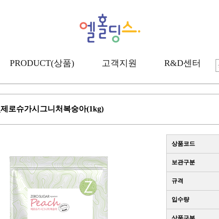
PRODUCT(상품)
고객지원
R&D센터
제로슈가시그니처복숭아(1kg)
상품코드
보관구분
규격
입수량
상품구분