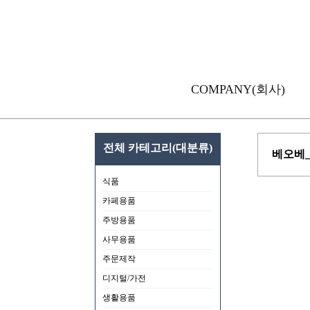
COMPANY(회사)
전체 카테고리(대분류)
베오베_
식품
카페용품
주방용품
사무용품
주문제작
디지털/가전
생활용품