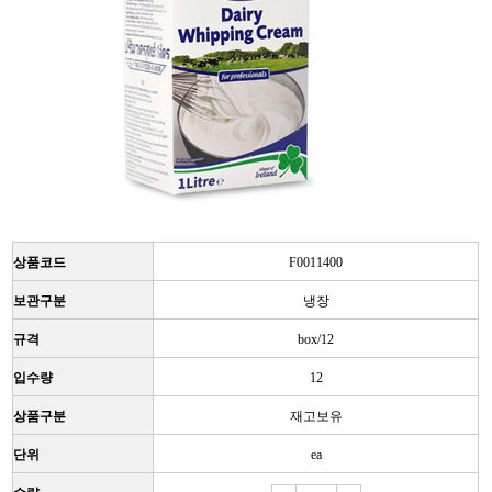
상품코드
F0011400
보관구분
냉장
규격
box/12
입수량
12
상품구분
재고보유
단위
ea