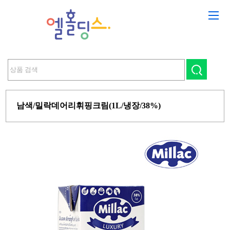
남색/밀락데어리휘핑크림(1L/냉장/38%)