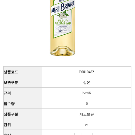
상품코드
F0010482
보관구분
상온
규격
box/6
입수량
6
상품구분
재고보유
단위
ea