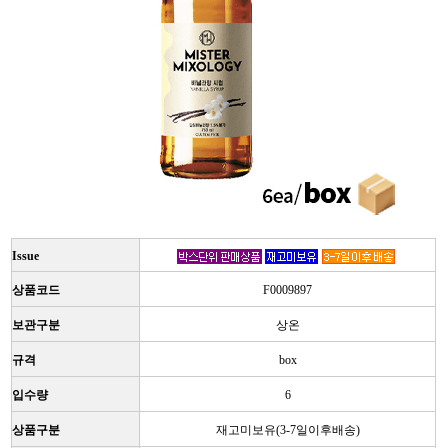
Issue
상품코드
F0009897
보관구분
상온
규격
box
입수량
6
상품구분
재고미보유(3-7일이후배송)