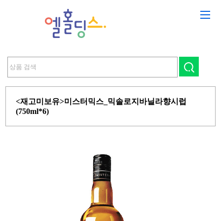
<재고미보유>미스터믹스_믹솔로지바닐라향시럽
(750ml*6)