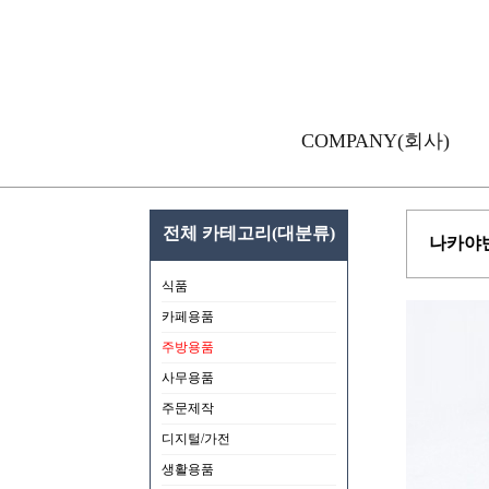
COMPANY(회사)
전체 카테고리(대분류)
나카야반오
식품
카페용품
주방용품
사무용품
주문제작
디지털/가전
생활용품