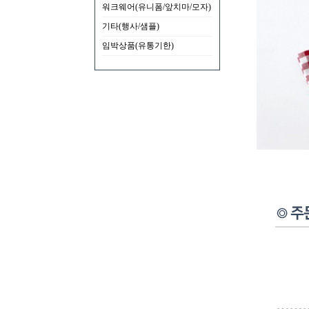
워크웨어(유니폼/앞치마/모자)
기타(행사/샘플)
임박상품(유통기한)