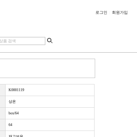
로그인
|
회원가입
K0001119
상온
box/64
64
재고보유