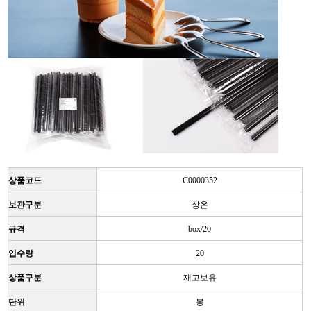
상품코드
C0000352
보관구분
상온
규격
box/20
입수량
20
상품구분
재고보유
단위
봉