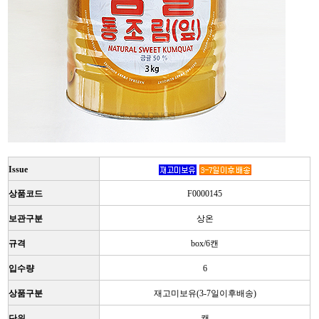
Issue
상품코드
F0000145
보관구분
상온
규격
box/6캔
입수량
6
상품구분
재고미보유(3-7일이후배송)
단위
캔