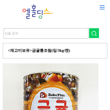
<재고미보유>금귤통조림(잎/3kg/캔)